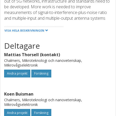
out of 5G networks, infrastructure and standards need to
be developed. More work is needed to improve
measurements of signal-to-interference-plus-noise ratio
and multiple-input and multiple-output antenna systems
(which use multiple transmitting and receiving antennas to
improve network performance), and increase energy
VISA HELA BESKRIVNINGEN
efficiency. This project will develop the traceable metrology
and standardisation to improve measurement
Deltagare
uncertainties underpinning all aspects of 5G
communications, including signals, devices, systems and
Mattias Thorsell (kontakt)
test environments for emerging 5G technologies. This will
Chalmers, Mikroteknologi och nanovetenskap,
give European industry a competitive advantage over
Mikrovågselektronik
global communications manufacturers in the development
Andra projekt
Forskning
of solutions to 5G metrological problems.
Koen Buisman
Chalmers, Mikroteknologi och nanovetenskap,
Mikrovågselektronik
Andra projekt
Forskning