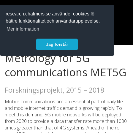
RESEARCH
.chalmers.se
research.chalmers.se använder cookies för
bättre funktionalitet och användarupplevelse.
In English
Mer information
Logga in
Jag förstår
Metrology for 5G
communications MET5G
Forskningsprojekt, 2015 – 2018
Mobile communications are an essential part of daily life
and mobile internet traffic demand is growing rapidly. To
meet this demand, 5G mobile networks will be deployed
from 2020 to provide a data transfer rate more than 1000
times greater than that of 4G systems. Ahead of the roll-