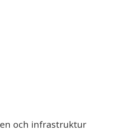
iviteter samverkar respektive motverkar
ommunal nivå kan bidra till en effektivare
en och infrastruktur