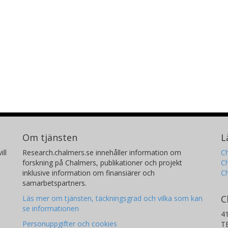
Om tjänsten
L
ill
Research.chalmers.se innehåller information om
Ch
forskning på Chalmers, publikationer och projekt
Ch
inklusive information om finansiärer och
C
samarbetspartners.
C
Läs mer om tjänsten, täckningsgrad och vilka som kan
se informationen
4
Personuppgifter och cookies
T