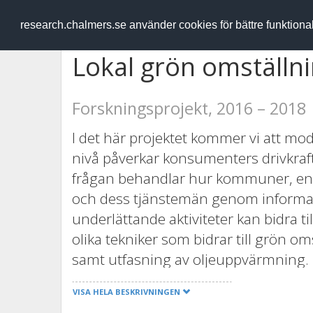
RESEARCH
.chalmers.se
research.chalmers.se använder cookies för bättre funktion
Lokal grön omställn
Forskningsprojekt, 2016 – 2018
I det här projektet kommer vi att mod
nivå påverkar konsumenters drivkraft
frågan behandlar hur kommuner, ens
och dess tjänstemän genom informa
underlättande aktiviteter kan bidra till
olika tekniker som bidrar till grön om
samt utfasning av oljeuppvärmning
representerar olika aktörer kommer a
VISA HELA BESKRIVNINGEN
åtgärders omställnings- och kostnads