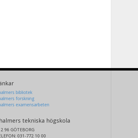
änkar
almers bibliotek
almers forskning
halmers examensarbeten
halmers tekniska högskola
12 96 GÖTEBORG
ELEFON: 031-772 10 00