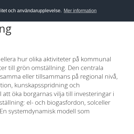
alitet och användarupplevelse.
Mer information
ing
ellera hur olika aktiviteter på kommunal
er till grön omställning. Den centrala
amma eller tillsammans på regional nivå,
tion, kunskapsspridning och
 att öka borgarnas vilja till investeringar i
ställning: el- och biogasfordon, solceller
. En systemdynamisk modell som
tt utvecklas, och dessa aktörer och olika
effektivitet kommer att modelleras för att