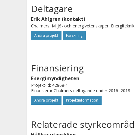
undersöka hur olika åtgärder och akt
Deltagare
varandra, och hur olika åtgärder på k
Erik Ahlgren (kontakt)
grön omställning.
Chalmers, Miljö- och energivetenskaper, Energiteknik
Andra projekt
Forskning
Finansiering
Energimyndigheten
Projekt-id: 42868-1
Finansierar Chalmers deltagande under 2016–2018
Andra projekt
Projektinformation
Relaterade styrkeområd
Hållbar utveckling