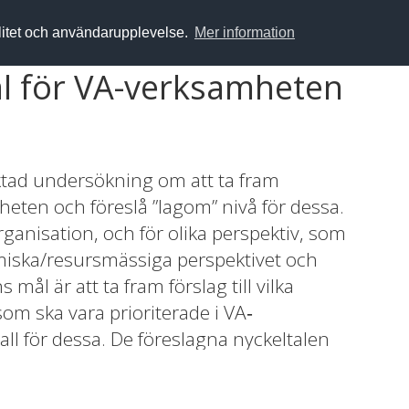
alitet och användarupplevelse.
Mer information
al för VA-verksamheten
ktad undersökning om att ta fram
heten och föreslå ”lagom” nivå för dessa.
rganisation, och för olika perspektiv, som
omiska/resursmässiga perspektivet och
mål är att ta fram förslag till vilka
om ska vara prioriterade i VA‐
l för dessa. De föreslagna nyckeltalen
deras och prioriteras i projektgrupp och
yckeltal motiveras varför talet är med och