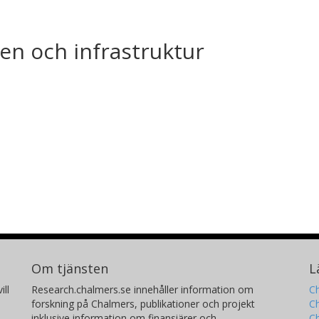
en och infrastruktur
Om tjänsten
L
ill
Research.chalmers.se innehåller information om
Ch
forskning på Chalmers, publikationer och projekt
Ch
inklusive information om finansiärer och
C