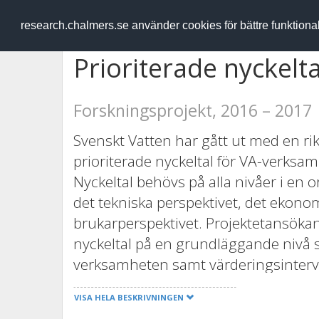
RESEARCH
.chalmers.se
research.chalmers.se använder cookies för bättre funktion
Prioriterade nyckelt
Forskningsprojekt, 2016 – 2017
Svenskt Vatten har gått ut med en ri
prioriterade nyckeltal för VA-verksam
Nyckeltal behövs på alla nivåer i en o
det tekniska perspektivet, det ekon
brukarperspektivet. Projektetansökans 
nyckeltal på en grundläggande nivå s
verksamheten samt värderingsinterval
kommer att motiveras, förankras, vär
VISA HELA BESKRIVNINGEN
referensgrupp. För varje prioriterat n