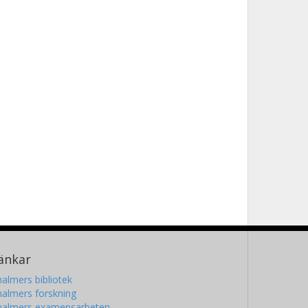
änkar
almers bibliotek
almers forskning
halmers examensarbeten