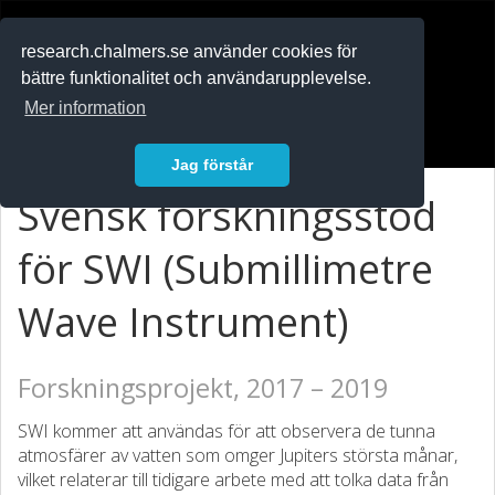
RESEARCH
.chalmers.se
research.chalmers.se använder cookies för
bättre funktionalitet och användarupplevelse.
In English
Mer information
Logga in
Jag förstår
Svensk forskningsstöd
för SWI (Submillimetre
Wave Instrument)
Forskningsprojekt, 2017 – 2019
SWI kommer att användas för att observera de tunna
atmosfärer av vatten som omger Jupiters största månar,
vilket relaterar till tidigare arbete med att tolka data från