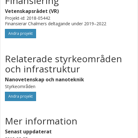
Finansiering
the design of the readout chain in qubit processing.
Vetenskapsrådet (VR)
Projekt-id: 2018-05442
Finansierar Chalmers deltagande under 2019–2022
Andra projekt
Relaterade styrkeområden
och infrastruktur
Nanovetenskap och nanoteknik
Styrkeområden
Andra projekt
Mer information
Senast uppdaterat