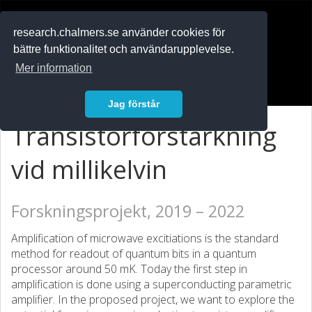
RESEARCH
.chalmers.se
research.chalmers.se använder cookies för
bättre funktionalitet och användarupplevelse.
In English
Mer information
Logga in
Jag förstår
Transistorförstärkning
vid millikelvin
Forskningsprojekt, 2019 – 2022
Amplification of microwave excitiations is the standard
method for readout of quantum bits in a quantum
processor around 50 mK. Today the first step in
amplification is done using a superconducting parametric
amplifier. In the proposed project, we want to explore the