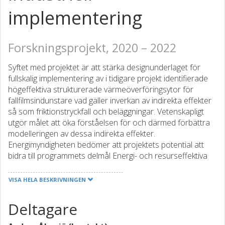
implementering
Forskningsprojekt, 2020 – 2022
Syftet med projektet är att stärka designunderlaget för
fullskalig implementering av i tidigare projekt identifierade
högeffektiva strukturerade värmeöverföringsytor för
fallfilmsindunstare vad gäller inverkan av indirekta effekter
så som friktionstryckfall och beläggningar. Vetenskapligt
utgör målet att öka förståelsen för och därmed förbättra
modelleringen av dessa indirekta effekter.
Energimyndigheten bedömer att projektets potential att
bidra till programmets delmål Energi- och resurseffektiva
produktionsprocesser är god, eftersom projektet
innehåller både framtagande av nya materialytor och
VISA HELA BESKRIVNINGEN
optimering av existerande indunstningsanläggningar.
Deltagare