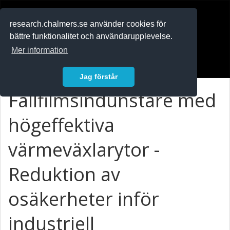
RESEARCH
.chalmers.se
research.chalmers.se använder cookies för
bättre funktionalitet och användarupplevelse.
In English
Mer information
Logga in
Jag förstår
Fallfilmsindunstare med
högeffektiva
värmeväxlarytor -
Reduktion av
osäkerheter inför
industriell