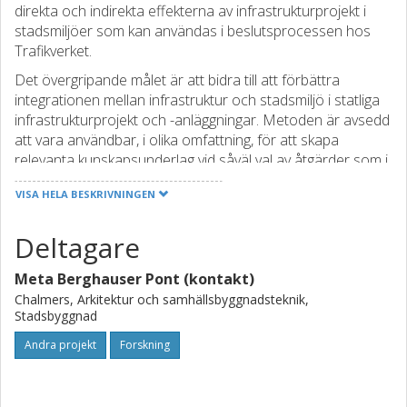
direkta och indirekta effekterna av infrastrukturprojekt i
stadsmiljöer som kan användas i beslutsprocessen hos
Trafikverket.
Det övergripande målet är att bidra till att förbättra
integrationen mellan infrastruktur och stadsmiljö i statliga
infrastrukturprojekt och -anläggningar. Metoden är avsedd
att vara användbar, i olika omfattning, för att skapa
relevanta kunskapsunderlag vid såväl val av åtgärder som i
planläggning, utformning och genomförande av
VISA HELA BESKRIVNINGEN
infrastruktur i stadsmiljö. En verksamhetsgemensam metod
kan bidra till att höja Trafikverkets förmåga att leverera
Deltagare
hållbara anläggningar i stads- och tätortsmiljö samt skapa
ett enhetligt arbetssätt i organisationen.
Meta Berghauser Pont (kontakt)
Chalmers, Arkitektur och samhällsbyggnadsteknik,
Stadsbyggnad
Andra projekt
Forskning