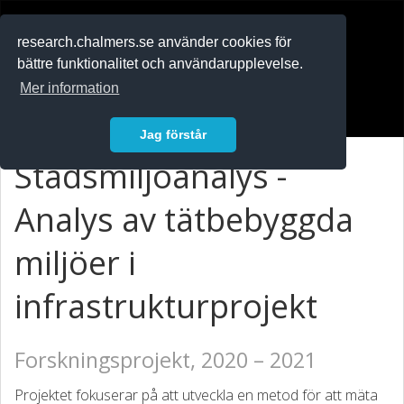
RESEARCH
.chalmers.se
research.chalmers.se använder cookies för
bättre funktionalitet och användarupplevelse.
In English
Mer information
Logga in
Jag förstår
Stadsmiljöanalys -
Analys av tätbebyggda
miljöer i
infrastrukturprojekt
Forskningsprojekt, 2020 – 2021
Projektet fokuserar på att utveckla en metod för att mäta