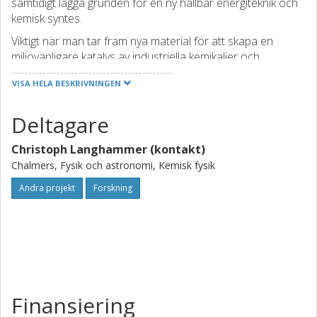
samtidigt lägga grunden för en ny hållbar energiteknik och
kemisk syntes.
Viktigt när man tar fram nya material för att skapa en
miljövänligare katalys av industriella kemikalier och
bränslen och därmed till exempel kan reducera
VISA HELA BESKRIVNINGEN
koldioxidutsläpp eller andra miljöföroreningar
Deltagare
Christoph Langhammer (kontakt)
Chalmers, Fysik och astronomi, Kemisk fysik
Andra projekt
Forskning
Finansiering