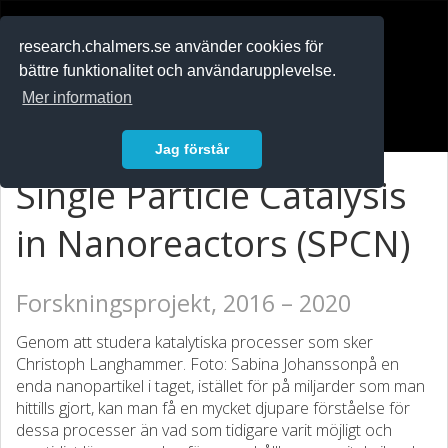
RESEARCH
.chalmers.se
research.chalmers.se använder cookies för
bättre funktionalitet och användarupplevelse.
In English
Mer information
Logga in
Jag förstår
Single Particle Catalysis
in Nanoreactors (SPCN)
Forskningsprojekt, 2016 – 2020
Genom att studera katalytiska processer som sker
Christoph Langhammer. Foto: Sabina Johanssonpå en
enda nanopartikel i taget, istället för på miljarder som man
hittills gjort, kan man få en mycket djupare förståelse för
dessa processer än vad som tidigare varit möjligt och