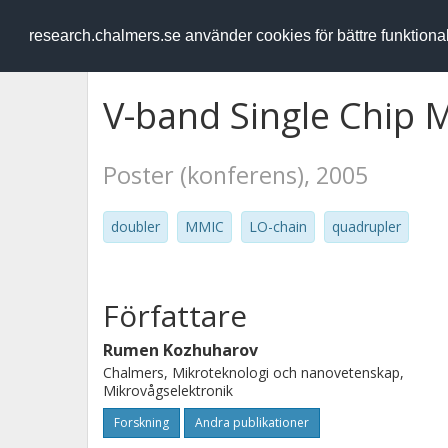
RESEARCH
.chalmers.se
research.chalmers.se använder cookies för bättre funktion
V-band Single Chip M
Poster (konferens), 2005
doubler
MMIC
LO-chain
quadrupler
Författare
Rumen Kozhuharov
Chalmers, Mikroteknologi och nanovetenskap,
Mikrovågselektronik
Forskning
Andra publikationer