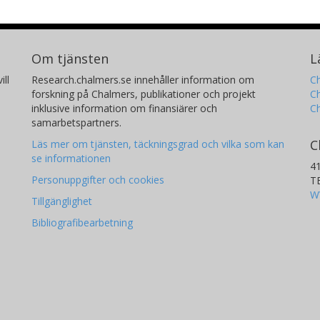
Om tjänsten
L
ill
Research.chalmers.se innehåller information om
Ch
forskning på Chalmers, publikationer och projekt
Ch
inklusive information om finansiärer och
C
samarbetspartners.
C
Läs mer om tjänsten, täckningsgrad och vilka som kan
se informationen
4
Personuppgifter och cookies
T
W
Tillgänglighet
Bibliografibearbetning