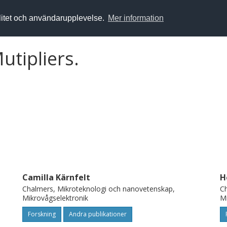
alitet och användarupplevelse.
Mer information
utipliers.
Camilla Kärnfelt
H
Chalmers, Mikroteknologi och nanovetenskap,
Ch
Mikrovågselektronik
Mi
Forskning
Andra publikationer