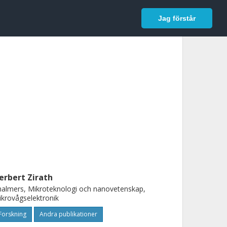
In English
Logga in
Jag förstår
erbert Zirath
almers, Mikroteknologi och nanovetenskap,
krovågselektronik
Forskning
Andra publikationer