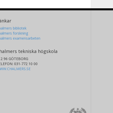
änkar
almers bibliotek
almers forskning
halmers examensarbeten
halmers tekniska högskola
12 96 GÖTEBORG
ELEFON: 031-772 10 00
WW.CHALMERS.SE