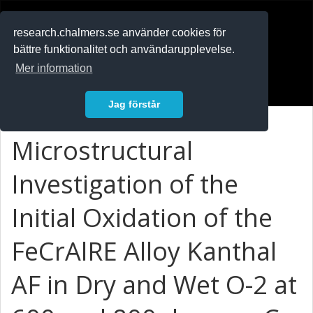
RESEARCH
.chalmers.se
research.chalmers.se använder cookies för
bättre funktionalitet och användarupplevelse.
In English
Mer information
Logga in
Jag förstår
Microstructural
Investigation of the
Initial Oxidation of the
FeCrAlRE Alloy Kanthal
AF in Dry and Wet O-2 at