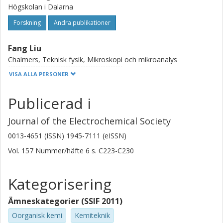
Högskolan i Dalarna
Forskning
Andra publikationer
Fang Liu
Chalmers, Teknisk fysik, Mikroskopi och mikroanalys
VISA ALLA PERSONER
Forskning
Andra publikationer
Publicerad i
Haiping Lai
Chalmers, Teknisk fysik, Mikroskopi och mikroanalys
Journal of the Electrochemical Society
Forskning
Andra publikationer
0013-4651 (ISSN) 1945-7111 (eISSN)
Vol. 157
Nummer/häfte
6
s.
C223-C230
Helena Götlind
Oorganisk miljökemi 1
Kategorisering
Forskning
Andra publikationer
Ämneskategorier (SSIF 2011)
Kristina M Hellström
Oorganisk kemi
Kemiteknik
Chalmers, Kemi- och bioteknik, Oorganisk miljökemi