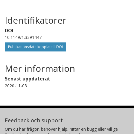
Forskning
Andra publikationer
Identifikatorer
Jan-Erik Svensson
Chalmers, Kemi- och bioteknik, Oorganisk miljökemi
DOI
10.1149/1.3391447
Forskning
Andra publikationer
Publikationsdata kopplat till DOI
Lars-Gunnar Johansson
Chalmers, Kemi- och bioteknik, Oorganisk miljökemi
Mer information
Forskning
Andra publikationer
Senast uppdaterat
M. Olsson
2020-11-03
Högskolan i Dalarna
Mats Halvarsson
Chalmers, Teknisk fysik, Mikroskopi och mikroanalys
Feedback och support
Forskning
Andra publikationer
Om du har frågor, behöver hjälp, hittar en bugg eller vill ge