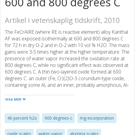
600 and 800 degrees C
Artikel i vetenskaplig tidskrift, 2010
The FeCrAlRE (where RE is reactive element) alloy Kanthal
AF was exposed isothermally at 600 and 800 degrees C
for 72 h in dry O-2 and in O-2 with 10 vol % H2O. The mass
gains were 3-5 times higher at the higher temperature. The
presence of water vapor increased the oxidation rate at
800 degrees C, while no significant effect was observed at
600 degrees C. A thin two-layered oxide formed at 600
degrees C: an outer (Fe, Cr)(2)O-3 corundum-type oxide,
containing some Al, and an inner, probably amorphous, Al-
rich oxide. At 800 degrees C a two-layered oxide formed in
both environments. The inner layer consisted of inward
VISA MER
grown alpha-Al2O3. In dry O-2 the originally formed
outward grown gamma-Al2O3 had transformed to alpha-
Al2O3 after 72 h. Water vapor stabilized the outward
40-percent h2o
900 degrees-c
mg-incorporation
grown gamma-Al2O3 and hence no transformation
occurred after 72 h in humid environment. RE-rich oxide
oxide scales
water-vapor
alumina scales