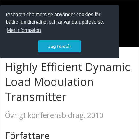
RESEARCH
.chalmers.se
research.chalmers.se använder cookies för
bättre funktionalitet och användarupplevelse.
In English
Mer information
Logga in
Jag förstår
Highly Efficient Dynamic
Load Modulation
Transmitter
Övrigt konferensbidrag, 2010
Författare