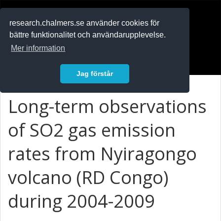
RESEARCH
.chalmers.se
research.chalmers.se använder cookies för
bättre funktionalitet och användarupplevelse.
In English
Mer information
Logga in
Jag förstår
Long-term observations
of SO2 gas emission
rates from Nyiragongo
volcano (RD Congo)
during 2004-2009