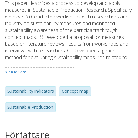
This paper describes a process to develop and apply
measures in Sustainable Production Research. Specifically
we have: A) Conducted workshops with researchers and
industry on sustainability measures and monitored
sustainability awareness of the participants through
concept maps. B) Developed a proposal for measures
based on literature reviews, results from workshops and
interviews with researchers. C) Developed a generic
method for evaluating sustainability measures related to
production over time. 16 sustainability measures were
defined as a starting set for the continuous monitoring.
VISA MER
Concept mapping showed that participant have an uneven
view on sustainability with emphasis on technology.
Sustainability indicators
Concept map
Sustainable Production
Författare