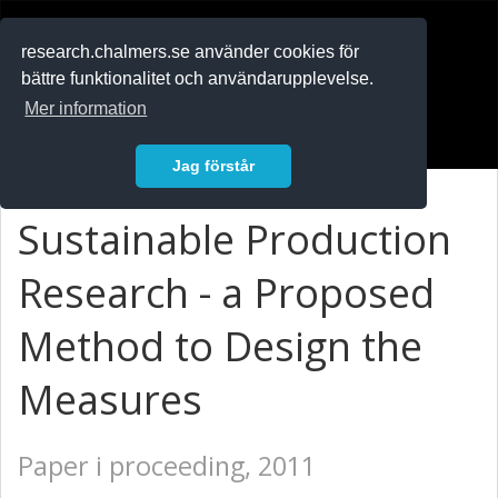
RESEARCH
.chalmers.se
research.chalmers.se använder cookies för
bättre funktionalitet och användarupplevelse.
In English
Mer information
Logga in
Jag förstår
Sustainable Production
Research - a Proposed
Method to Design the
Measures
Paper i proceeding, 2011