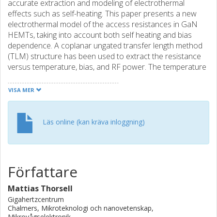
accurate extraction and modeling of electrothermal
effects such as self-heating. This paper presents a new
electrothermal model of the access resistances in GaN
HEMTs, taking into account both self heating and bias
dependence. A coplanar ungated transfer length method
(TLM) structure has been used to extract the resistance
versus temperature, bias, and RF power. The temperature
dependence is extracted from dc measurements at
ambient temperatures between 293 and 443 K. Small-
VISA MER
signal measurements are used to extract the time
constants in the thermal impedance. The bias dependence
of the current is characterized by isothermal large-signal
Läs online (kan kräva inloggning)
RF measurements between 1 and 6 GHz. A new method
for extracting the thermal resistance from the large-signal
measurements together with temperature-dependent dc
measurements is also presented.
Författare
Mattias Thorsell
Gigahertzcentrum
Chalmers, Mikroteknologi och nanovetenskap,
Mikrovågselektronik