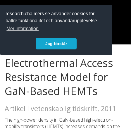
RESEARCH
.chalmers.se
research.chalmers.se använder cookies för
bättre funktionalitet och användarupplevelse.
In English
Mer information
Logga in
Jag förstår
Electrothermal Access
Resistance Model for
GaN-Based HEMTs
Artikel i vetenskaplig tidskrift, 2011
The high-power density in GaN-based high-electron-
mobility transistors (HEMTs) increases demands on the