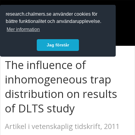
RESEARCH
.chalmers.se
research.chalmers.se använder cookies för
bättre funktionalitet och användarupplevelse.
In English
Mer information
Logga in
Jag förstår
The influence of
inhomogeneous trap
distribution on results
of DLTS study
Artikel i vetenskaplig tidskrift, 2011