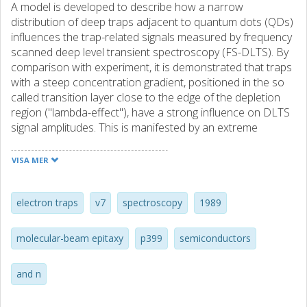
A model is developed to describe how a narrow
distribution of deep traps adjacent to quantum dots (QDs)
influences the trap-related signals measured by frequency
scanned deep level transient spectroscopy (FS-DLTS). By
comparison with experiment, it is demonstrated that traps
with a steep concentration gradient, positioned in the so
called transition layer close to the edge of the depletion
region ("lambda-effect"), have a strong influence on DLTS
signal amplitudes. This is manifested by an extreme
sensitivity to the change in the Fermi-level position when
temperature is varied.
VISA MER
electron traps
v7
spectroscopy
1989
molecular-beam epitaxy
p399
semiconductors
and n