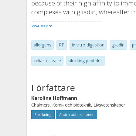
because of their high affinity to imm
complexes with gliadin, whereafter t
digestion with gastric and pancreati
VISA MER
analyzed with Western blot and RP H
formed stable complexes with intact 
allergens
RP
in vitro digestion
gliadin
p
and peptide P64 partly resisted gastr
reduced the binding of serum anti-gl
celiac-disease
blocking peptides
respectively, and the binding of anti
and 10%. Thus peptides produced by 
stably with gliadin partly masking e
Författare
of peptides of this kind may be used
Karolina Hoffmann
interactions.
Chalmers, Kemi- och bioteknik, Livsvetenskaper
Forskning
Andra publikationer