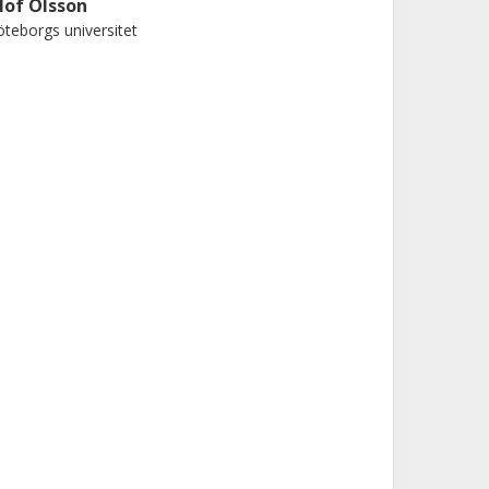
lof Olsson
teborgs universitet