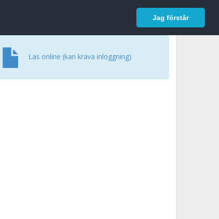
In English
Logga in
Jag förstår
Läs online (kan kräva inloggning)