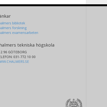
änkar
almers bibliotek
almers forskning
halmers examensarbeten
halmers tekniska högskola
12 96 GÖTEBORG
ELEFON: 031-772 10 00
WW.CHALMERS.SE