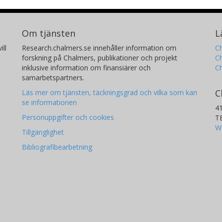
Om tjänsten
L
ill
Research.chalmers.se innehåller information om
Ch
forskning på Chalmers, publikationer och projekt
Ch
inklusive information om finansiärer och
C
samarbetspartners.
C
Läs mer om tjänsten, täckningsgrad och vilka som kan
se informationen
4
Personuppgifter och cookies
T
W
Tillgänglighet
Bibliografibearbetning