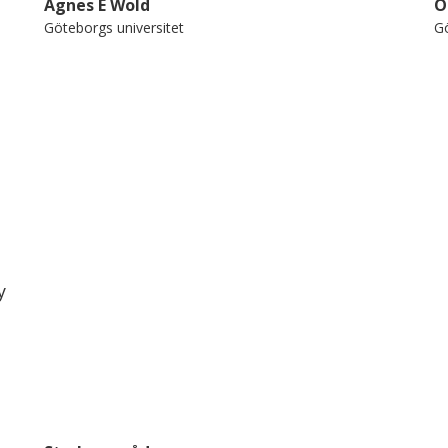
Agnes E Wold
O
Göteborgs universitet
Gö
y