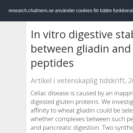
RESEARCH
.chalmers.se
research.chalmers.se använder cookies för bättre funktion
In vitro digestive st
between gliadin and 
peptides
Artikel i vetenskaplig tidskrift, 
Celiac disease is caused by an inap
digested gluten proteins. We investi
affinity to wheat gliadin could be se
whether complexes between such pept
and pancreatic digestion. Two synthe