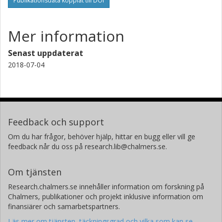
Publikationsdata kopplat till DOI
L. MacManus-Driscoll
University of Cambridge
Mer information
M. G. Blamire
University of Cambridge
Senast uppdaterat
2018-07-04
Feedback och support
Om du har frågor, behöver hjälp, hittar en bugg eller vill ge
feedback når du oss på research.lib@chalmers.se.
Om tjänsten
Research.chalmers.se innehåller information om forskning på
Chalmers, publikationer och projekt inklusive information om
finansiärer och samarbetspartners.
Läs mer om tjänsten, täckningsgrad och vilka som kan se