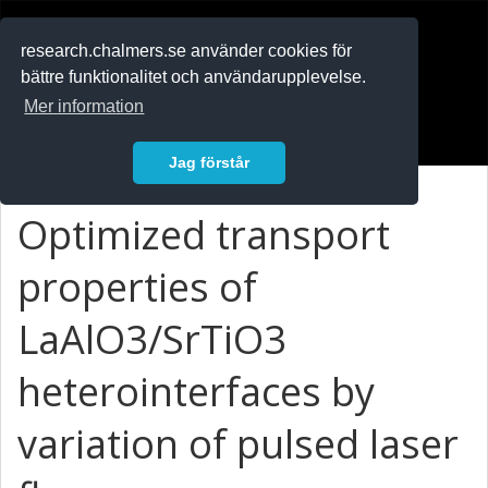
RESEARCH
.chalmers.se
research.chalmers.se använder cookies för
bättre funktionalitet och användarupplevelse.
In English
Mer information
Logga in
Jag förstår
Optimized transport
properties of
LaAlO3/SrTiO3
heterointerfaces by
variation of pulsed laser