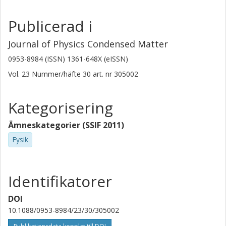
Chalmers, Mikroteknologi och nanovetenskap
Publicerad i
Forskning
Andra publikationer
Journal of Physics Condensed Matter
Iouri Boikov
0953-8984 (ISSN) 1361-648X (eISSN)
Russian Academy of Sciences
Vol. 23
Nummer/häfte
30
art. nr
305002
Forskning
Andra publikationer
I.T. Serenkov
Kategorisering
Russian Academy of Sciences
Ämneskategorier (SSIF 2011)
V.I. Sakharov
Fysik
Russian Academy of Sciences
Tord Claeson
Identifikatorer
Chalmers, Mikroteknologi och nanovetenskap,
Kvantkomponentfysik
DOI
Forskning
Andra publikationer
10.1088/0953-8984/23/30/305002