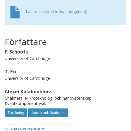
Läs online (kan kräva inloggning)
Författare
F. Schoofs
University of Cambridge
T. Fix
University of Cambridge
Alexei Kalaboukhov
Chalmers, Mikroteknologi och nanovetenskap,
Kvantkomponentfysik
Forskning
Andra publikationer
Dag Winkler
VISA ALLA PERSONER