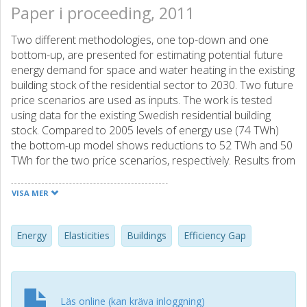
Paper i proceeding, 2011
Two different methodologies, one top-down and one
bottom-up, are presented for estimating potential future
energy demand for space and water heating in the existing
building stock of the residential sector to 2030. Two future
price scenarios are used as inputs. The work is tested
using data for the existing Swedish residential building
stock. Compared to 2005 levels of energy use (74 TWh)
the bottom-up model shows reductions to 52 TWh and 50
TWh for the two price scenarios, respectively. Results from
the top-down model are 11 % (8 TWh) and 7 % (5 TWh)
higher than those of the bottom-up model for the two
VISA MER
price scenarios. This suggests that the price mechanism
alone will not be sufficient to achieve the full techno-
economic potential for energy efficiency.
Energy
Elasticities
Buildings
Efficiency Gap
Läs online (kan kräva inloggning)