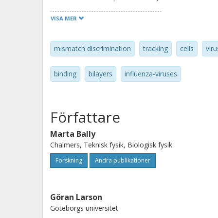
limited, yielding information on the
VISA MER
dissociation kinetics are logarithmic 
explained by the vesicle-size-related 
mismatch discrimination
tracking
cells
viru
energy. The biological, pharmaceutica
briefly discussed.
binding
bilayers
influenza-viruses
Författare
Marta Bally
Chalmers, Teknisk fysik, Biologisk fysik
Forskning
Andra publikationer
Göran Larson
Göteborgs universitet