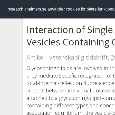
RESEARCH
.chalmers.se
research.chalmers.se använder cookies för bättre funktion
Interaction of Single 
Vesicles Containing 
Artikel i vetenskaplig tidskrift, 
Glycosphingolipids are involved in the
they mediate specific recognition o
total-internal-reflection fluorescenc
kinetics between individual unlabeled
attached to a glycosphingolipid-conta
containing different types and conce
association equilibrium, the vesicle-b