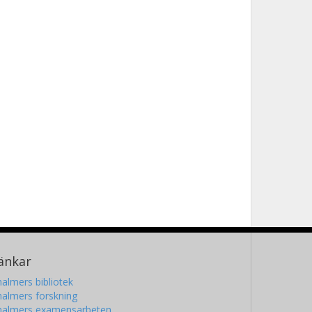
änkar
almers bibliotek
almers forskning
halmers examensarbeten