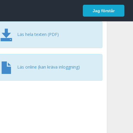
In English
Logga in
Jag förstår
Läs hela texten (PDF)
Läs online (kan kräva inloggning)