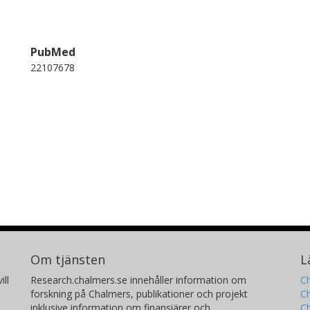
PubMed
22107678
Om tjänsten
L
ill
Research.chalmers.se innehåller information om
Ch
forskning på Chalmers, publikationer och projekt
Ch
inklusive information om finansiärer och
C