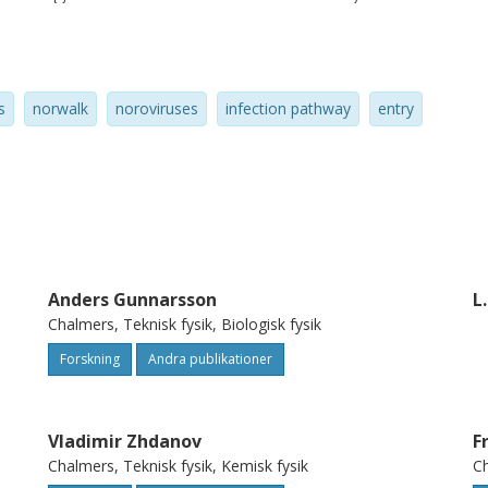
 corresponding activation energy. The
over a wide range of time. The latter is
distribution of the dissociation activation
s
norwalk
noroviruses
infection pathway
entry
l, and diagnostic relevance of the study is
Anders Gunnarsson
L
Chalmers, Teknisk fysik, Biologisk fysik
Forskning
Andra publikationer
Vladimir Zhdanov
F
Chalmers, Teknisk fysik, Kemisk fysik
Ch