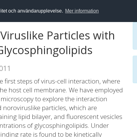
alitet och användarupplevelse.
Mer information
Viruslike Particles with
Glycosphingolipids
2011
 first steps of virus-cell interaction, where
f the host cell membrane. We have employed
e microscopy to explore the interaction
 noroviruslike particles, which are
ining lipid bilayer, and fluorescent vesicles
ntrations of glycosphingolipids. Under
inding rate is found to be kinetically