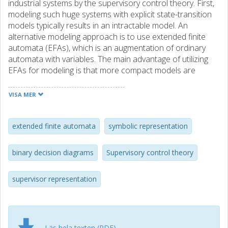
industrial systems by the supervisory control theory. First,
modeling such huge systems with explicit state-transition
models typically results in an intractable model. An
alternative modeling approach is to use extended finite
automata (EFAs), which is an augmentation of ordinary
automata with variables. The main advantage of utilizing
EFAs for modeling is that more compact models are
obtained. The second problem concerns the ease to
understand and implement the supervisor. To handle this
VISA MER
problem, we represent the supervisor in a modular
manner by extending the original EFAs by compact
conditional expressions generated from the monolithic
extended finite automata
symbolic representation
supervisor. In order to, potentially, be able to handle
complex systems efficiently, the models are symbolically
binary decision diagrams
Supervisory control theory
represented by binary decision diagrams (BDDs). All
computations that are performed in this framework are
supervisor representation
based on BDD operations. The framework has been
implemented in a supervisory control tool and applied to
industrially relevant benchmark problems.
Läs hela texten (PDF)