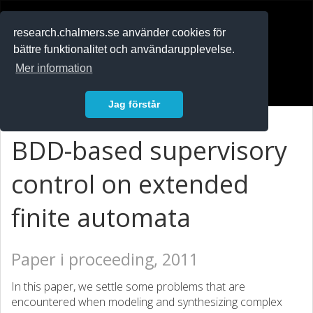
RESEARCH
.chalmers.se
research.chalmers.se använder cookies för
bättre funktionalitet och användarupplevelse.
In English
Mer information
Logga in
Jag förstår
BDD-based supervisory
control on extended
finite automata
Paper i proceeding, 2011
In this paper, we settle some problems that are
encountered when modeling and synthesizing complex