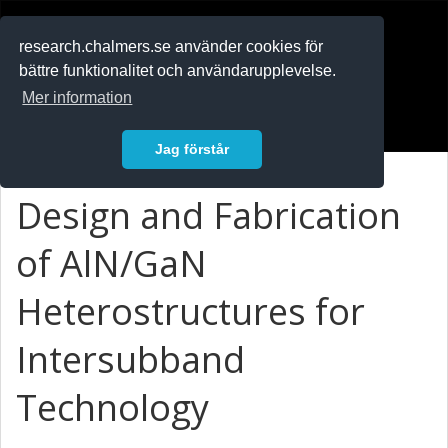
RESEARCH
.chalmers.se
research.chalmers.se använder cookies för
bättre funktionalitet och användarupplevelse.
In English
Mer information
Logga in
Jag förstår
Design and Fabrication
of AlN/GaN
Heterostructures for
Intersubband
Technology