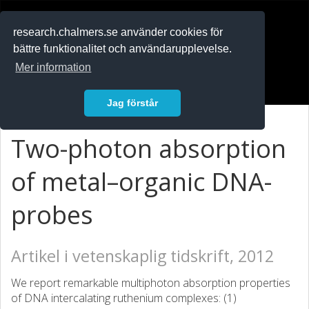
RESEARCH
.chalmers.se
research.chalmers.se använder cookies för
bättre funktionalitet och användarupplevelse.
In English
Mer information
Logga in
Jag förstår
Two-photon absorption
of metal–organic DNA-
probes
Artikel i vetenskaplig tidskrift, 2012
We report remarkable multiphoton absorption properties
of DNA intercalating ruthenium complexes: (1)