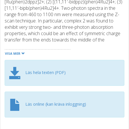
[Ru(phen)2dppz]2+; (2) [(11,11′-bidppz)(phen)4Ru2]4+; (3)
[11,11′-bipb(phen)4Ru2]4+. Two-photon spectra in the
range from 460 to 1100 nm were measured using the Z-
scan technique. In particular, complex 2 was found to
exhibit very strong two- and three-photon absorption
properties, which could be an effect of symmetric charge
transfer from the ends towards the middle of the
conjugated dimeric orbital system. We propose that these
molecules could provide a new generation of DNA binding
VISA MER
nonlinear chromophores for wide applications in biology
and material science. The combination of a large two-
photon cross section and strong luminescence quantum
Läs hela texten (PDF)
yields for the molecules when intercalated makes the
compounds uniquely bright and photo-stable probes for
two-photon luminescence imaging and also promising as
enhanced photosensitizers in two-photon sensitizing
applications.
Läs online (kan kräva inloggning)