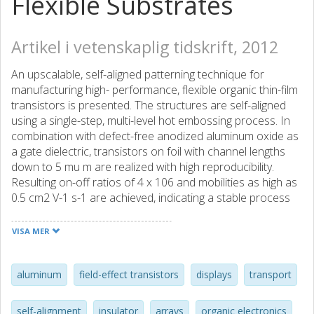
Flexible Substrates
Artikel i vetenskaplig tidskrift, 2012
An upscalable, self-aligned patterning technique for
manufacturing high- performance, flexible organic thin-film
transistors is presented. The structures are self-aligned
using a single-step, multi-level hot embossing process. In
combination with defect-free anodized aluminum oxide as
a gate dielectric, transistors on foil with channel lengths
down to 5 mu m are realized with high reproducibility.
Resulting on-off ratios of 4 x 106 and mobilities as high as
0.5 cm2 V-1 s-1 are achieved, indicating a stable process
with potential to large-area production with even much
smaller structures.
VISA MER
aluminum
field-effect transistors
displays
transport
self-alignment
insulator
arrays
organic electronics