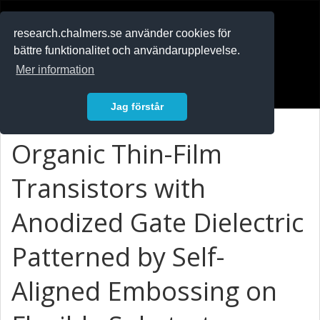
RESEARCH
.chalmers.se
research.chalmers.se använder cookies för
bättre funktionalitet och användarupplevelse.
In English
Mer information
Logga in
Jag förstår
Organic Thin-Film
Transistors with
Anodized Gate Dielectric
Patterned by Self-
Aligned Embossing on