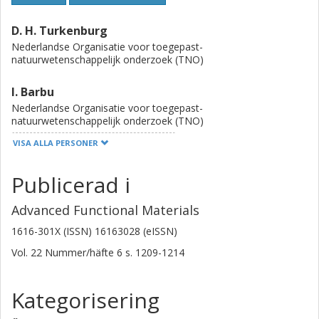
D. H. Turkenburg
Nederlandse Organisatie voor toegepast-
natuurwetenschappelijk onderzoek (TNO)
I. Barbu
Nederlandse Organisatie voor toegepast-
natuurwetenschappelijk onderzoek (TNO)
VISA ALLA PERSONER
W. T. T. Smaal
Nederlandse Organisatie voor toegepast-
Publicerad i
natuurwetenschappelijk onderzoek (TNO)
Advanced Functional Materials
K. Myny
Interuniversity Micro-Electronics Center at Leuven
1616-301X (ISSN) 16163028 (eISSN)
Vol. 22
Nummer/häfte
6
s.
1209-1214
W. Y. Lin
Interuniversity Micro-Electronics Center at Leuven
Kategorisering
G. H. Gelinck