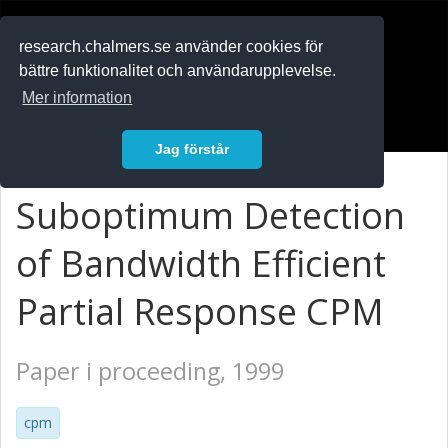
RESEARCH
.chalmers.se
research.chalmers.se använder cookies för
bättre funktionalitet och användarupplevelse.
In English
Mer information
Logga in
Jag förstår
Suboptimum Detection
of Bandwidth Efficient
Partial Response CPM
Paper i proceeding, 1999
cpm