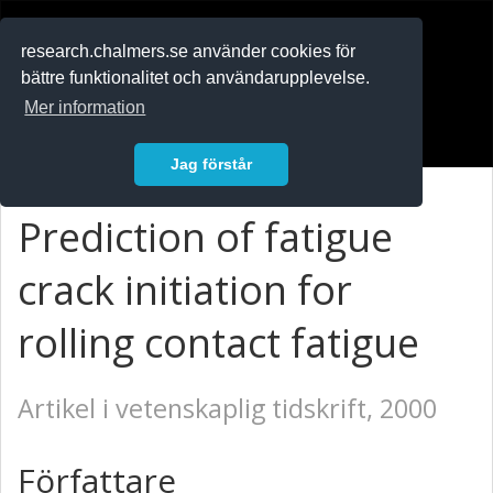
RESEARCH
.chalmers.se
research.chalmers.se använder cookies för
bättre funktionalitet och användarupplevelse.
In English
Mer information
Logga in
Jag förstår
Prediction of fatigue
crack initiation for
rolling contact fatigue
Artikel i vetenskaplig tidskrift, 2000
Författare