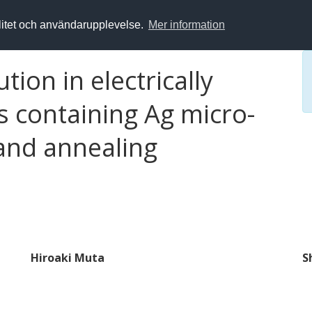
alitet och användarupplevelse.
Mer information
tion in electrically
s containing Ag micro-
 and annealing
Hiroaki Muta
S