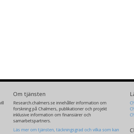
Om tjänsten
L
ill
Research.chalmers.se innehåller information om
Ch
forskning på Chalmers, publikationer och projekt
Ch
inklusive information om finansiärer och
C
samarbetspartners.
C
Läs mer om tjänsten, täckningsgrad och vilka som kan