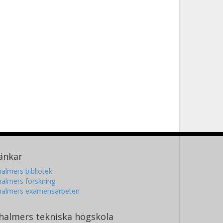
änkar
almers bibliotek
almers forskning
halmers examensarbeten
halmers tekniska högskola