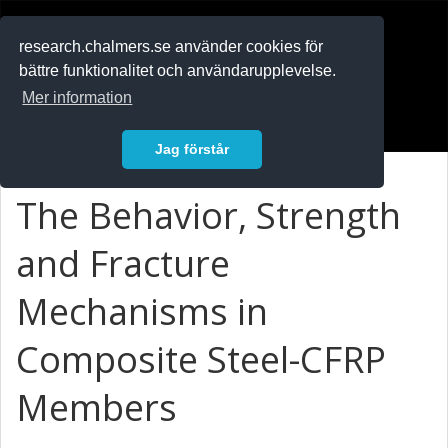
RESEARCH
.chalmers.se
research.chalmers.se använder cookies för
bättre funktionalitet och användarupplevelse.
In English
Mer information
Logga in
Jag förstår
The Behavior, Strength
and Fracture
Mechanisms in
Composite Steel-CFRP
Members