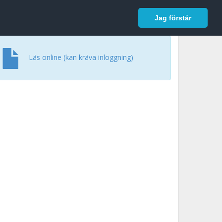
In English
Logga in
Jag förstår
Läs online (kan kräva inloggning)