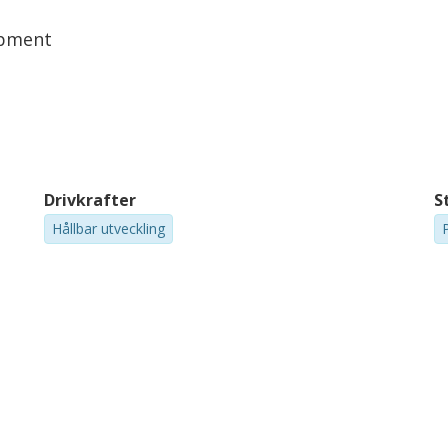
opment
Drivkrafter
S
Hållbar utveckling