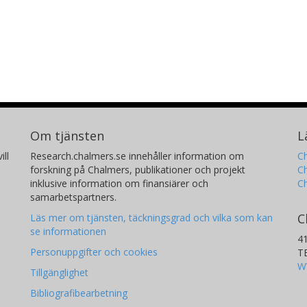
Om tjänsten
L
ill
Research.chalmers.se innehåller information om
Ch
forskning på Chalmers, publikationer och projekt
Ch
inklusive information om finansiärer och
C
samarbetspartners.
C
Läs mer om tjänsten, täckningsgrad och vilka som kan
se informationen
4
Personuppgifter och cookies
T
W
Tillgänglighet
Bibliografibearbetning