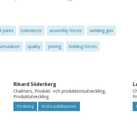
ead to quality problems. In this paper, a
required assembly forces as well as holding
. Three different joining techniques are also
d joints
tolerances
assembly forces
welding gun
nd joining forces.
 simulation
quality
joining
holding forces
Rikard Söderberg
L
Chalmers, Produkt- och produktionsutveckling,
Ch
Produktutveckling
Pr
Forskning
Andra publikationer