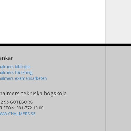
änkar
almers bibliotek
almers forskning
halmers examensarbeten
halmers tekniska högskola
12 96 GÖTEBORG
ELEFON: 031-772 10 00
WW.CHALMERS.SE