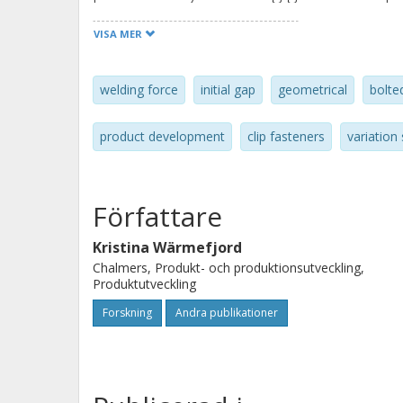
closing the gap will vary, which may l
VISA MER
simulation method for prediction of 
forces due to initial gap is presented
welding force
initial gap
geometrical
bolte
discussed with respect to assembly a
product development
clip fasteners
variation
Författare
Kristina Wärmefjord
Chalmers, Produkt- och produktionsutveckling,
Produktutveckling
Forskning
Andra publikationer