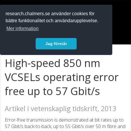
RESEARCH
.chalmers.se
research.chalmers.se använder cookies för
bättre funktionalitet och användarupplevelse.
In English
Mer information
Logga in
Jag förstår
High-speed 850 nm
VCSELs operating error
free up to 57 Gbit/s
Artikel i vetenskaplig tidskrift, 2013
Error-free transmission is demonstrated at bit rates up to
57 Gbit/s back-to-back, up to 55 Gbit/s over 50 m fibre and