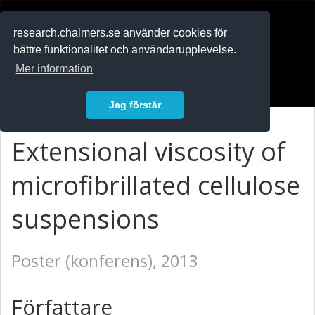
RESEARCH
.chalmers.se
research.chalmers.se använder cookies för
bättre funktionalitet och användarupplevelse.
In English
Mer information
Logga in
Jag förstår
Extensional viscosity of
microfibrillated cellulose
suspensions
Poster (konferens), 2013
Författare