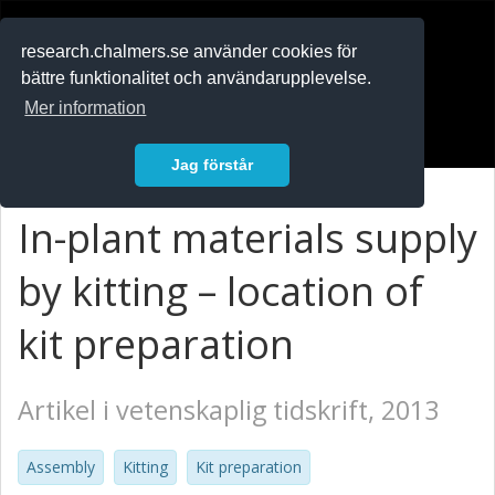
RESEARCH
.chalmers.se
research.chalmers.se använder cookies för
bättre funktionalitet och användarupplevelse.
In English
Mer information
Logga in
Jag förstår
In-plant materials supply
by kitting – location of
kit preparation
Artikel i vetenskaplig tidskrift, 2013
Assembly
Kitting
Kit preparation