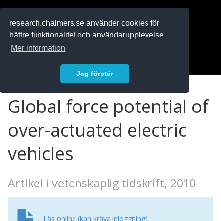
RESEARCH
.chalmers.se
research.chalmers.se använder cookies för
bättre funktionalitet och användarupplevelse.
In English
Mer information
Logga in
Jag förstår
Global force potential of
over-actuated electric
vehicles
Artikel i vetenskaplig tidskrift, 2010
Läs online (kan kräva inloggning)