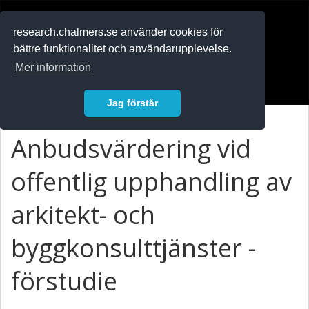
RESEARCH
.chalmers.se
research.chalmers.se använder cookies för
bättre funktionalitet och användarupplevelse.
In English
Mer information
Logga in
Jag förstår
Anbudsvärdering vid
offentlig upphandling av
arkitekt- och
byggkonsulttjänster -
förstudie