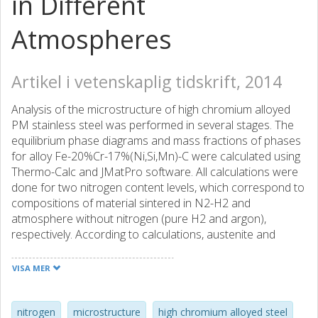
in Different
Atmospheres
Artikel i vetenskaplig tidskrift, 2014
Analysis of the microstructure of high chromium alloyed
PM stainless steel was performed in several stages. The
equilibrium phase diagrams and mass fractions of phases
for alloy Fe-20%Cr-17%(Ni,Si,Mn)-C were calculated using
Thermo-Calc and JMatPro software. All calculations were
done for two nitrogen content levels, which correspond to
compositions of material sintered in N2-H2 and
atmosphere without nitrogen (pure H2 and argon),
respectively. According to calculations, austenite and
chromium carbides are in equilibrium if sintering is an in
atmosphere without nitrogen, and austenite with
VISA MER
chromium carbonitrides and carbides for material sintered
in N2-H2 atmosphere. The microstructure of the materials
is affected by the sintering atmosphere, especially at the
nitrogen
microstructure
high chromium alloyed steel