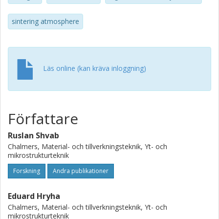
surface. The influence of sintering atmospheres on
microstructure was analyzed. The results showed that the
sintering atmosphere
predicted microstructure is in good agreement with
observed real microstructure.
Läs online (kan kräva inloggning)
Författare
Ruslan Shvab
Chalmers, Material- och tillverkningsteknik, Yt- och
mikrostrukturteknik
Forskning
Andra publikationer
Eduard Hryha
Chalmers, Material- och tillverkningsteknik, Yt- och
mikrostrukturteknik