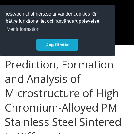
RESEARCH
.chalmers.se
research.chalmers.se använder cookies för
bättre funktionalitet och användarupplevelse.
In English
Mer information
Logga in
Jag förstår
Prediction, Formation
and Analysis of
Microstructure of High
Chromium-Alloyed PM
Stainless Steel Sintered