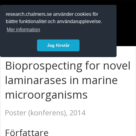
RESEARCH
.chalmers.se
research.chalmers.se använder cookies för
bättre funktionalitet och användarupplevelse.
In English
Mer information
Logga in
Jag förstår
Bioprospecting for novel
laminarases in marine
microorganisms
Poster (konferens), 2014
Författare