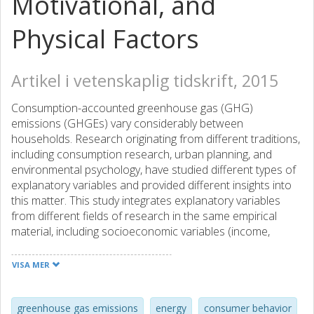
Motivational, and
Physical Factors
Artikel i vetenskaplig tidskrift, 2015
Consumption-accounted greenhouse gas (GHG)
emissions (GHGEs) vary considerably between
households. Research originating from different traditions,
including consumption research, urban planning, and
environmental psychology, have studied different types of
explanatory variables and provided different insights into
this matter. This study integrates explanatory variables
from different fields of research in the same empirical
material, including socioeconomic variables (income,
household size, sex, and age), motivational variables
(proenvironmental attitudes and social norms), and
VISA MER
physical variables (dwelling types and geographical
distances). A survey was distributed to 2,500 Swedish
households with a response rate of 40%. GHGEs were
greenhouse gas emissions
energy
consumer behavior