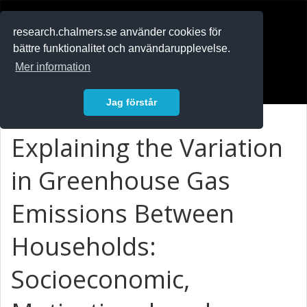
RESEARCH
.chalmers.se
research.chalmers.se använder cookies för
bättre funktionalitet och användarupplevelse.
In English
Mer information
Logga in
Jag förstår
Explaining the Variation
in Greenhouse Gas
Emissions Between
Households:
Socioeconomic,