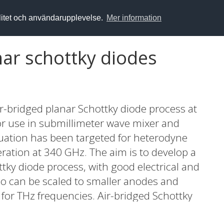
alitet och användarupplevelse.
Mer information
ar schottky diodes
r-bridged planar Schottky diode process at
or use in submillimeter wave mixer and
valuation has been targeted for heterodyne
ation at 340 GHz. The aim is to develop a
ttky diode process, with good electrical and
so can be scaled to smaller anodes and
 for THz frequencies. Air-bridged Schottky
ate 1980's as a reliable, high quality