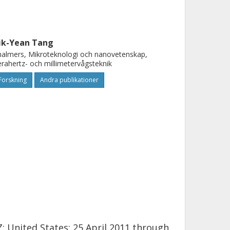
ik-Yean Tang
almers, Mikroteknologi och nanovetenskap,
rahertz- och millimetervågsteknik
Forskning
Andra publikationer
 United States; 25 April 2011 through