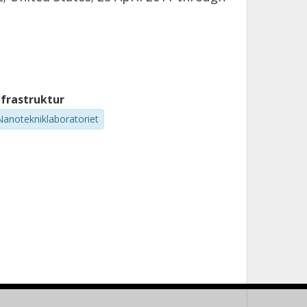
nfrastruktur
Nanotekniklaboratoriet