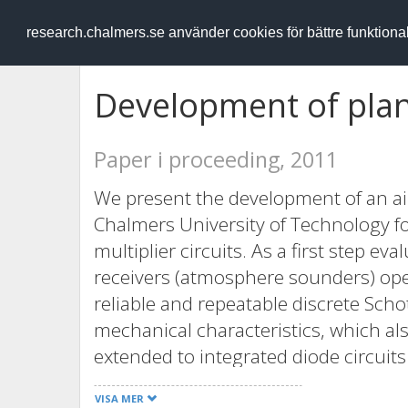
RESEARCH
.chalmers.se
research.chalmers.se använder cookies för bättre funktion
Development of plan
Paper i proceeding, 2011
We present the development of an ai
Chalmers University of Technology f
multiplier circuits. As a first step e
receivers (atmosphere sounders) oper
reliable and repeatable discrete Scho
mechanical characteristics, which al
extended to integrated diode circuits
structures were demonstrated in the l
VISA MER