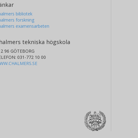
änkar
almers bibliotek
almers forskning
halmers examensarbeten
halmers tekniska högskola
12 96 GÖTEBORG
ELEFON: 031-772 10 00
WW.CHALMERS.SE