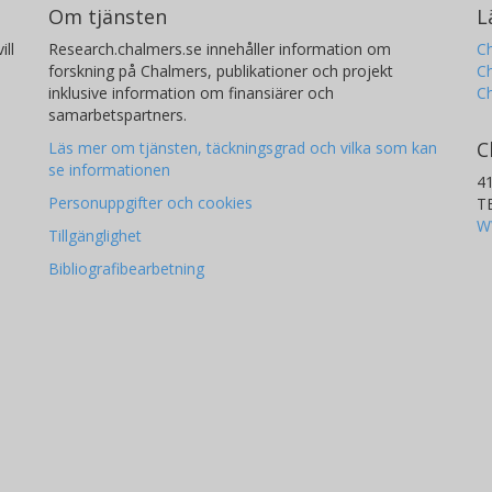
Om tjänsten
L
ill
Research.chalmers.se innehåller information om
Ch
forskning på Chalmers, publikationer och projekt
Ch
inklusive information om finansiärer och
C
samarbetspartners.
C
Läs mer om tjänsten, täckningsgrad och vilka som kan
se informationen
4
Personuppgifter och cookies
T
W
Tillgänglighet
Bibliografibearbetning