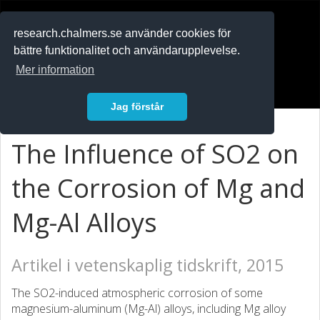
RESEARCH
.chalmers.se
research.chalmers.se använder cookies för
bättre funktionalitet och användarupplevelse.
In English
Mer information
Logga in
Jag förstår
The Influence of SO2 on
the Corrosion of Mg and
Mg-Al Alloys
Artikel i vetenskaplig tidskrift, 2015
The SO2-induced atmospheric corrosion of some
magnesium-aluminum (Mg-Al) alloys, including Mg alloy