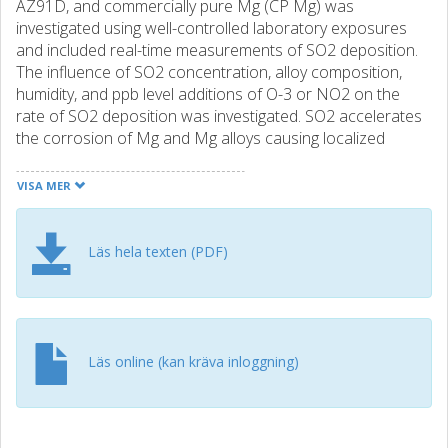
AZ91D, and commercially pure Mg (CP Mg) was
investigated using well-controlled laboratory exposures
and included real-time measurements of SO2 deposition.
The influence of SO2 concentration, alloy composition,
humidity, and ppb level additions of O-3 or NO2 on the
rate of SO2 deposition was investigated. SO2 accelerates
the corrosion of Mg and Mg alloys causing localized
corrosion, MgSO(3)6H(2)O being the dominant corrosion
product. At 60% RH, traces of O-3 or NO2 strongly
VISA MER
increased both the SO2 deposition and the corrosion rate.
The rate of SO2 deposition was strongly dependent on
humidity; at 70% RH and higher the SO2 deposition rate
Läs hela texten (PDF)
was very rapid and constant in time while it was transient
below 50% RH. At 60% RH, a change from transient to
rapid, steady-state, SO2 deposition occurred. The sudden
activation is explained by the onset of electrochemical
corrosion. The activation behavior was shown to depend
Läs online (kan kräva inloggning)
on SO2 concentration, the thickness of the surface film
and by the presence of ambient O-2.