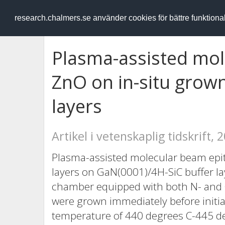
RESEARCH
.chalmers.se
research.chalmers.se använder cookies för bättre funktion
Plasma-assisted mol
ZnO on in-situ grow
layers
Artikel i vetenskaplig tidskrift, 
Plasma-assisted molecular beam epi
layers on GaN(0001)/4H-SiC buffer l
chamber equipped with both N- and 
were grown immediately before initia
temperature of 440 degrees C-445 deg