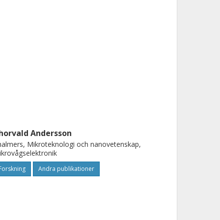
horvald Andersson
almers, Mikroteknologi och nanovetenskap,
krovågselektronik
Forskning
Andra publikationer