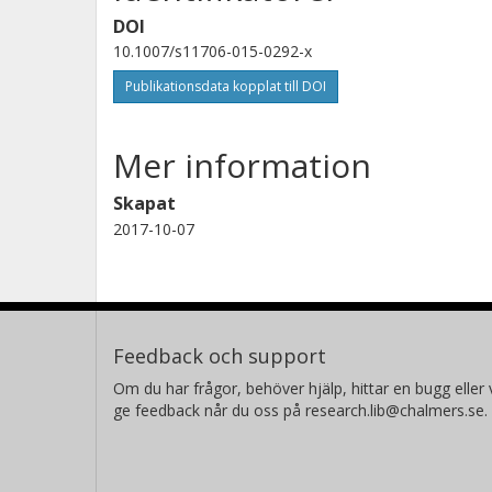
DOI
10.1007/s11706-015-0292-x
Publikationsdata kopplat till DOI
Mer information
Skapat
2017-10-07
Feedback och support
Om du har frågor, behöver hjälp, hittar en bugg eller v
ge feedback når du oss på research.lib@chalmers.se.