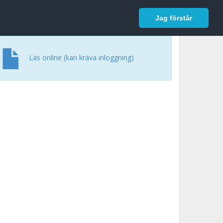
In English
Logga in
Jag förstår
Läs online (kan kräva inloggning)