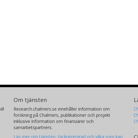
Om tjänsten
L
ill
Research.chalmers.se innehåller information om
Ch
forskning på Chalmers, publikationer och projekt
Ch
inklusive information om finansiärer och
C
samarbetspartners.
C
Läs mer om tjänsten, täckningsgrad och vilka som kan