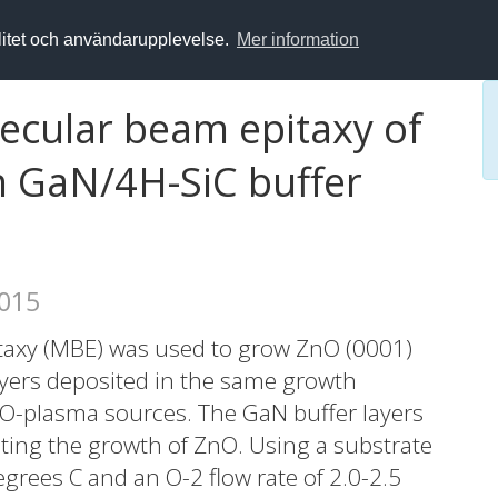
alitet och användarupplevelse.
Mer information
ecular beam epitaxy of
n GaN/4H-SiC buffer
2015
taxy (MBE) was used to grow ZnO (0001)
ayers deposited in the same growth
O-plasma sources. The GaN buffer layers
ting the growth of ZnO. Using a substrate
rees C and an O-2 flow rate of 2.0-2.5