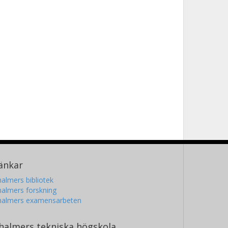
änkar
almers bibliotek
almers forskning
halmers examensarbeten
halmers tekniska högskola