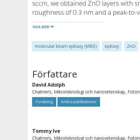
sccm, we obtained ZnO layers with 
roughness of 0.3 nm and a peak-to-v
FWHM for X-ray rocking curves recor
VISA MER
over bar5) reflections were 200 and 9
showed that the mosaicity (tilt and t
molecular beam epitaxy (MBE)
epitaxy
ZnO
corresponding values of the underlyi
substrate temperature > 450 degrees 
rough ZnO surface morphology. Reci
Författare
plane relaxation of the GaN and ZnO
and the relaxation occurred abruptl
David Adolph
Chalmers, Mikroteknologi och nanovetenskap, Foton
Hall-effect measurements showed that
an electron concentration of 10(19) c
Forskning
Andra publikationer
1.s(-1).
Tommy Ive
Chalmers, Mikroteknologi och nanovetenskap, Foton