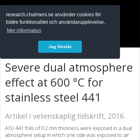
RESEARCH
.chalmers.se
research.chalmers.se använder cookies för
bättre funktionalitet och användarupplevelse.
In English
Mer information
Logga in
Jag förstår
Severe dual atmosphere
effect at 600 °C for
stainless steel 441
Artikel i vetenskaplig tidskrift, 2016
AISI 441 foils of 0.2 mm thickness were exposed in a dual
atmosphere setup in which one side was exposed to air