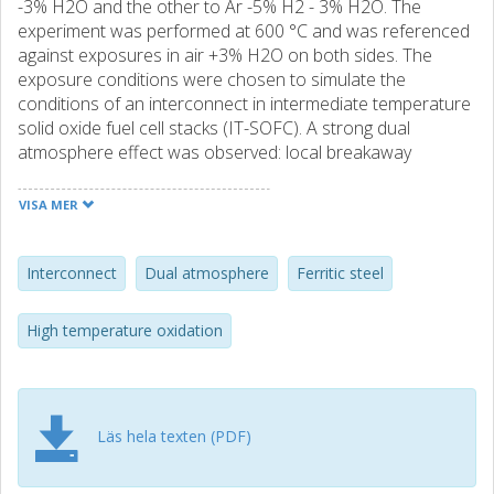
-3% H2O and the other to Ar -5% H2 - 3% H2O. The
experiment was performed at 600 °C and was referenced
against exposures in air +3% H2O on both sides. The
exposure conditions were chosen to simulate the
conditions of an interconnect in intermediate temperature
solid oxide fuel cell stacks (IT-SOFC). A strong dual
atmosphere effect was observed: local breakaway
corrosion was discovered after only 1000 h on samples
exposed to dual atmospheres. After 3000 h iron oxide had
VISA MER
propagated to cover the entire surface area of the
sample. In comparison, the samples exposed in single
atmosphere formed thin protective chromia scales on
Interconnect
Dual atmosphere
Ferritic steel
both sides even after 3000 h of exposure.
High temperature oxidation
Läs hela texten (PDF)