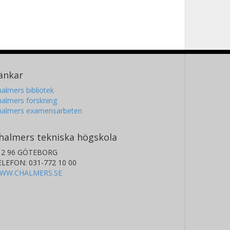
änkar
almers bibliotek
almers forskning
halmers examensarbeten
halmers tekniska högskola
12 96 GÖTEBORG
ELEFON: 031-772 10 00
WW.CHALMERS.SE