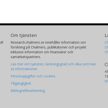
Om tjänsten
L
ill
Research.chalmers.se innehåller information om
Ch
forskning på Chalmers, publikationer och projekt
Ch
inklusive information om finansiärer och
C
samarbetspartners.
C
Läs mer om tjänsten, täckningsgrad och vilka som kan
se informationen
4
Personuppgifter och cookies
T
W
Tillgänglighet
Bibliografibearbetning