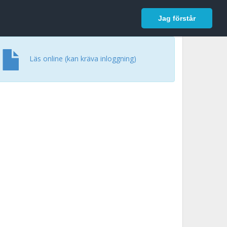
In English
Logga in
Jag förstår
Läs online (kan kräva inloggning)