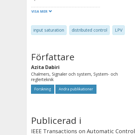
the feedback gain matrix. An explicit
VISA MER
of the distributed control input from 
proposed method is tested in a simul
input saturation
distributed control
LPV
flow control problem.
Författare
Azita Dabiri
Chalmers, Signaler och system, System- och
reglerteknik
Forskning
Andra publikationer
Publicerad i
IEEE Transactions on Automatic Control