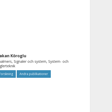
akan Köroglu
almers, Signaler och system, System- och
glerteknik
Forskning
Andra publikationer