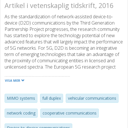
Artikel i vetenskaplig tidskrift, 2016
As the standardization of network-assisted device-to-
device (D2D) communications by the Third Generation
Partnership Project progresses, the research community
has started to explore the technology potential of new
advanced features that will largely impact the performance
of 5G networks. For 5G, D2D is becoming an integrative
term of emerging technologies that take an advantage of
the proximity of communicating entities in licensed and
unlicensed spectra. The European 5G research project
Mobile and Wireless Communication Enablers for the
2020 Information Society (METIS) has identified advanced
VISA MER
D2D as a key enabler for a variety of 5G services, including
cellular coverage extension, social proximity, and
communicating vehicles. In this paper, we review the
MIMO systems
full duplex
vehicular communications
METIS D2D technology components in three key areas of
proximal communications-network-assisted multi-hop, full-
network coding
cooperative communications
duplex, and multi-antenna D2D communications-and
argue that the advantages of properly combining cellular
Device-to-device communications