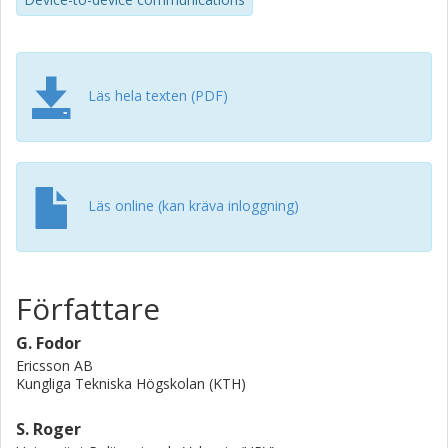
and ad hoc technologies help to meet the challenges of
the information society beyond 2020.
Läs hela texten (PDF)
Läs online (kan kräva inloggning)
Författare
G. Fodor
Ericsson AB
Kungliga Tekniska Högskolan (KTH)
S. Roger