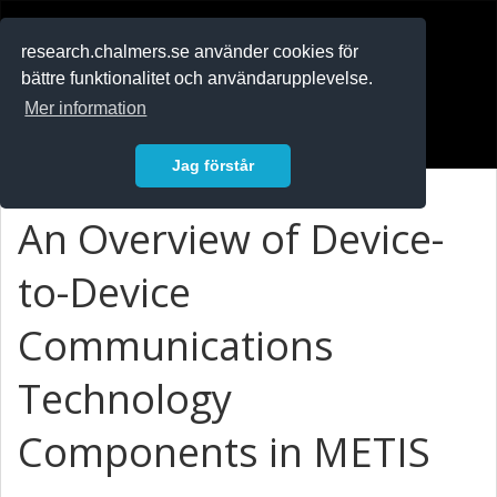
RESEARCH
.chalmers.se
research.chalmers.se använder cookies för
bättre funktionalitet och användarupplevelse.
In English
Mer information
Logga in
Jag förstår
An Overview of Device-
to-Device
Communications
Technology
Components in METIS