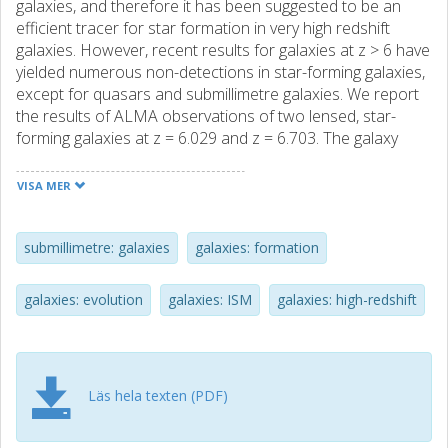
galaxies, and therefore it has been suggested to be an
efficient tracer for star formation in very high redshift
galaxies. However, recent results for galaxies at z > 6 have
yielded numerous non-detections in star-forming galaxies,
except for quasars and submillimetre galaxies. We report
the results of ALMA observations of two lensed, star-
forming galaxies at z = 6.029 and z = 6.703. The galaxy
A383-5.1 (star formation rate [SFR] of 3.2 M-circle dot
yr(-1) and magnification of mu = 11.4 +/- 1.9) shows a line
VISA MER
detection with L-[C II] = 8.9 x 10(6) L-circle dot, making it
the lowest L-[C II] detection at z > 6. For MS0451-H (SFR =
0.4 M-circle dot yr(-1) and mu = 100 +/- 20) we provide an
submillimetre: galaxies
galaxies: formation
upper limit of L-[C II] < 3 x 10(5) L-circle dot, which is 1 dex
below the local SFR-L-[C II] relations. The results are
galaxies: evolution
galaxies: ISM
galaxies: high-redshift
consistent with predictions for low-metallicity galaxies at z
> 6; however, other effects could also play a role in terms
of decreasing L-[CII]. The detection of A383-5.1 is
encouraging and suggests that detections are possible,
Läs hela texten (PDF)
but much fainter than initially predicted.