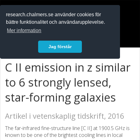
RESEARCH
.chalmers.se
research.chalmers.se använder cookies för
bättre funktionalitet och användarupplevelse.
In English
Mer information
Logga in
Jag förstår
C II emission in z similar
to 6 strongly lensed,
star-forming galaxies
Artikel i vetenskaplig tidskrift, 2016
The far-infrared fine-structure line [C II] at 1900.5 GHz is
known to be one of the brightest cooling lines in local