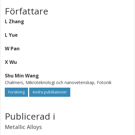
Författare
L Zhang
L Yue
W Pan
X Wu
Shu Min Wang
Chalmers, Mikroteknologi och nanovetenskap, Fotonik
Forskning
Andra publikationer
Publicerad i
Metallic Alloys