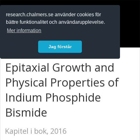
RESEARCH
.chalmers.se
research.chalmers.se använder cookies för
bättre funktionalitet och användarupplevelse.
In English
Mer information
Logga in
Jag förstår
Epitaxial Growth and
Physical Properties of
Indium Phosphide
Bismide
Kapitel i bok, 2016