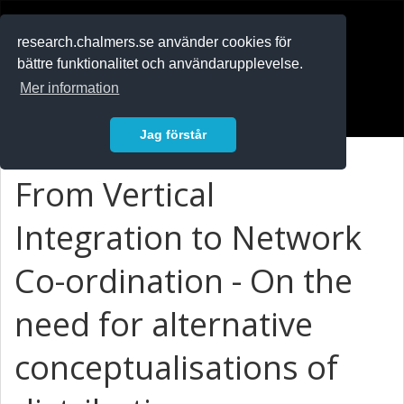
RESEARCH
.chalmers.se
research.chalmers.se använder cookies för
bättre funktionalitet och användarupplevelse.
In English
Mer information
Logga in
Jag förstår
From Vertical
Integration to Network
Co-ordination - On the
need for alternative
conceptualisations of