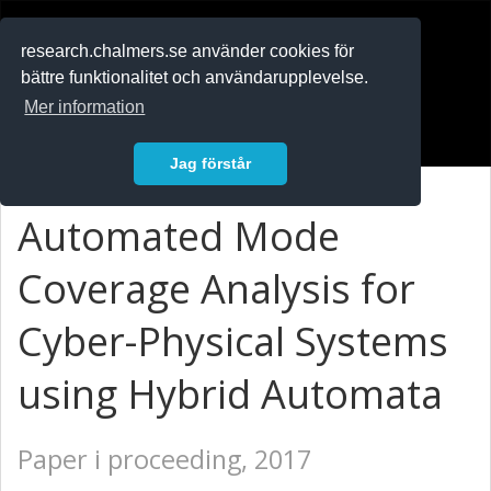
RESEARCH
.chalmers.se
research.chalmers.se använder cookies för
bättre funktionalitet och användarupplevelse.
In English
Mer information
Logga in
Jag förstår
Automated Mode
Coverage Analysis for
Cyber-Physical Systems
using Hybrid Automata
Paper i proceeding, 2017