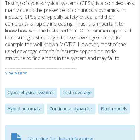
Testing of cyber-physical systems (CPSs) is a complex task,
mainly due to the presence of continuous dynamics. In
industry, CPSs are typically safety-critical and their
complexity is rapidly increasing. Thus, it is important to
know how well the tests perform. One common approach
to ensuring test quality is to use coverage criteria, for
example the well-known MC/DC. However, most of the
used coverage criteria in industry depend on code
structure to find errors in the system and may fail to
capture the complete dynamical behaviour. Two coverage
definitions are presented that can be used to ensure that
VISA MER
all the continuous dynamics in the system have been
explored. It is shown that the MC/DC criterion is not
always rigorous enough to test all the system behaviour.
Cyber-physical systems
Test coverage
Finally, the proposed coverage criteria are applied to
automatically assess the test quality for a plant model
Hybrid automata
Continuous dynamics
Plant models
used at Volvo Car Corporation.
Läs online (kan kräva inloggning)