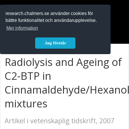
RESEARCH
.chalmers.se
research.chalmers.se använder cookies för
bättre funktionalitet och användarupplevelse.
In English
Mer information
Logga in
Jag förstår
Radiolysis and Ageing of
C2-BTP in
Cinnamaldehyde/Hexano
mixtures
Artikel i vetenskaplig tidskrift, 2007