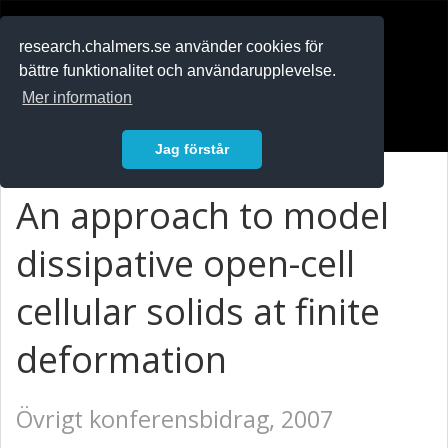
RESEARCH
.chalmers.se
research.chalmers.se använder cookies för
bättre funktionalitet och användarupplevelse.
In English
Mer information
Logga in
Jag förstår
An approach to model
dissipative open-cell
cellular solids at finite
deformation
Övrigt konferensbidrag, 2007