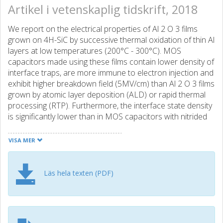
Artikel i vetenskaplig tidskrift, 2018
We report on the electrical properties of Al 2 O 3 films
grown on 4H-SiC by successive thermal oxidation of thin Al
layers at low temperatures (200°C - 300°C). MOS
capacitors made using these films contain lower density of
interface traps, are more immune to electron injection and
exhibit higher breakdown field (5MV/cm) than Al 2 O 3 films
grown by atomic layer deposition (ALD) or rapid thermal
processing (RTP). Furthermore, the interface state density
is significantly lower than in MOS capacitors with nitrided
thermal silicon dioxide, grown in N 2 O, serving as the gate
dielectric. Deposition of an additional SiO 2 film on the top
VISA MER
of the Al 2 O 3 layer increases the breakdown voltage of
the MOS capacitors while maintaining low density of
interface traps. We examine the origin of negative charges
Läs hela texten (PDF)
frequently encountered in Al 2 O 3 films grown on SiC and
find that these charges consist of trapped electrons which
can be released from the Al 2 O 3 layer by depletion bias
stress and ultraviolet light exposure. This electron trapping