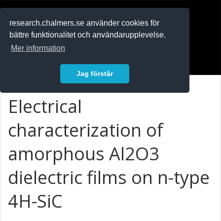
RESEARCH
.chalmers.se
research.chalmers.se använder cookies för
bättre funktionalitet och användarupplevelse.
In English
Mer information
Logga in
Jag förstår
Electrical
characterization of
amorphous Al2O3
dielectric films on n-type
4H-SiC