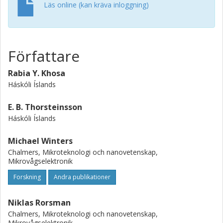
needs to be reduced if Al 2 O 3 is to be used as a gate
Läs online (kan kräva inloggning)
dielectric in SiC MOS technology.
Författare
Rabia Y. Khosa
Háskóli Íslands
E. B. Thorsteinsson
Háskóli Íslands
Michael Winters
Chalmers, Mikroteknologi och nanovetenskap,
Mikrovågselektronik
Forskning
Andra publikationer
Niklas Rorsman
Chalmers, Mikroteknologi och nanovetenskap,
Mikrovågselektronik