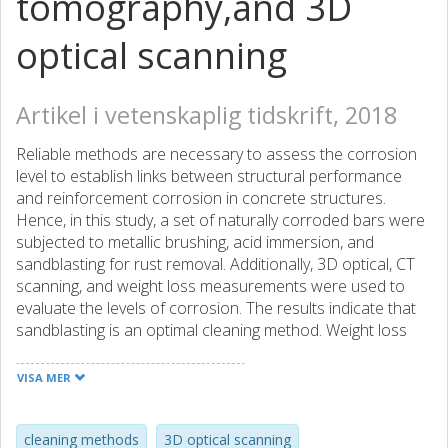
tomography,and 3D
optical scanning
Artikel i vetenskaplig tidskrift, 2018
Reliable methods are necessary to assess the corrosion
level to establish links between structural performance
and reinforcement corrosion in concrete structures.
Hence, in this study, a set of naturally corroded bars were
subjected to metallic brushing, acid immersion, and
sandblasting for rust removal. Additionally, 3D optical, CT
scanning, and weight loss measurements were used to
evaluate the levels of corrosion. The results indicate that
sandblasting is an optimal cleaning method. Weight loss
measurements are sufficient when detailed information
about corrosion is not required, and 3D scanning is
VISA MER
preferred if information on corrosion variation along the
bar is needed.
cleaning methods
3D optical scanning